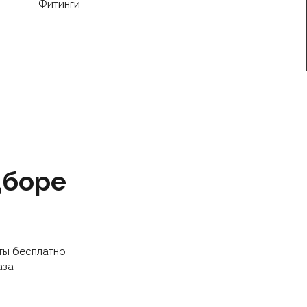
Фитинги
дборе
ты бесплатно
аза