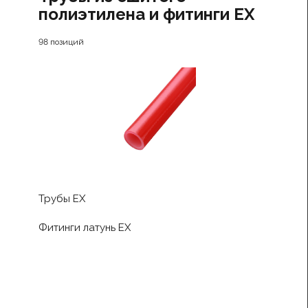
полиэтилена и фитинги EX
98 позиций
Трубы EX
Фитинги латунь EX