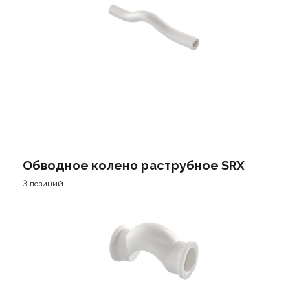
Обводное колено раструбное SRX
3 позиций