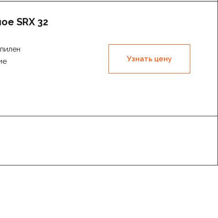
ое SRX 32
пилен
Узнать цену
ие