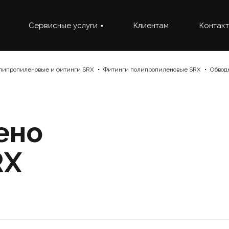
Сервисные услуги
Клиентам
Контак
липропиленовые и фитинги SRX
Фитинги полипропиленовые SRX
Обвод
ено
RX