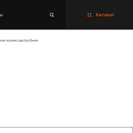
ты
Каталог
ное колено раструбное