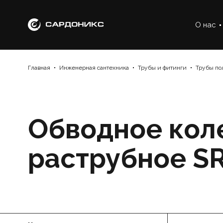
О нас
Главная
Инженерная сантехника
Трубы и фитинги
Трубы по
Обводное кол
раструбное S