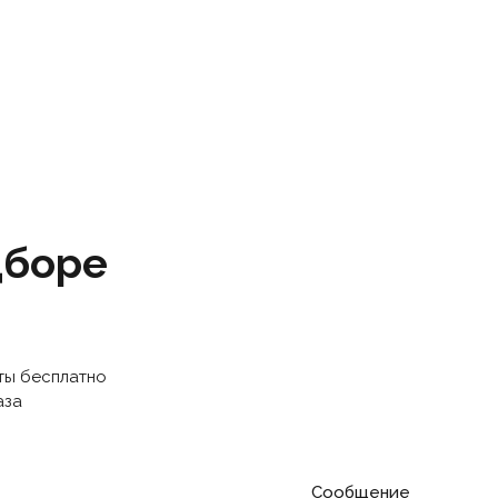
дборе
ты бесплатно
аза
Сообщение