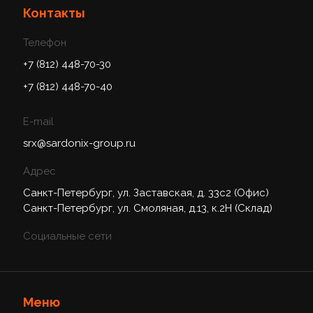
Контакты
Телефон
+7 (812) 448-70-30
+7 (812) 448-70-40
E-mail
srx@sardonix-group.ru
Адрес
Санкт-Петербург, ул. Заставская, д. 33с2 (Офис)
Санкт-Петербург, ул. Смоляная, д.13, к.2Н (Склад)
Социальные сети
Меню