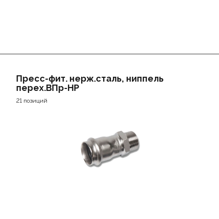
Пресс-фит. нерж.сталь, ниппель
перех.ВПр-НР
21 позиций