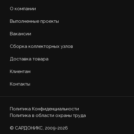
О компании
Выполненные проекты
Вакансии
Сборка коллекторных узлов
Доставка товара
Клиентам
Контакты
Политика Конфиденциальности
Политика в области охраны труда
© САРДОНИКС, 2009-2026