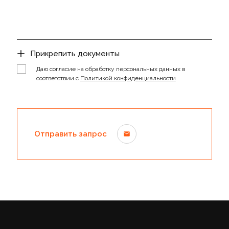
Прикрепить документы
Даю согласие на обработку персональных данных в
соответствии с
Политикой конфиденциальности
Отправить запрос