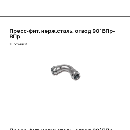
Пресс-фит. нерж.сталь, отвод 90° ВПр-
ВПр
11 позиций