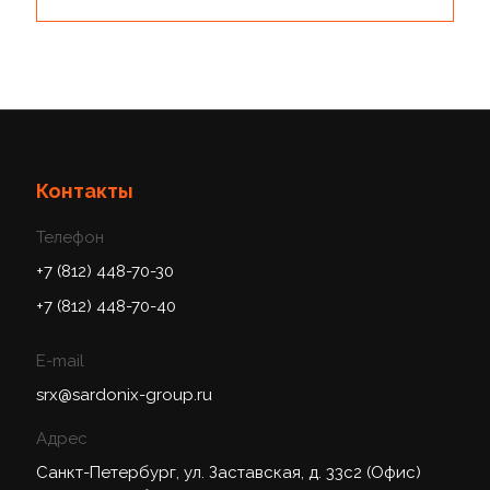
Пресс-фит. нерж.сталь, ниппель перех.ВПр-НР
Пресс-фит. нерж.сталь, муфта перех.ВПр-ВР
Контакты
Телефон
+7 (812) 448-70-30
+7 (812) 448-70-40
E-mail
srx@sardonix-group.ru
Адрес
Санкт-Петербург, ул. Заставская, д. 33с2 (Офис)