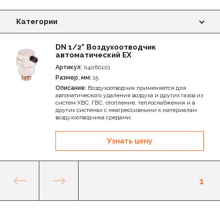
Категории
Фильтры EX В-В
DN 1/2" Воздухоотводчик
автоматический EX
Клапан обратный EX В-В
Артикул:
04060101
Размер, мм:
15
Редуктор давления EX
Описание:
Воздухоотводчик применяется для
автоматического удаления воздуха и других газов из
систем ХВС, ГВС, отопление, теплоснабжения и в
Воздухоотводчик автоматический EX
других системах с неагрессивными к материалам
воздухоотводчика средами.
Узнать цену
1