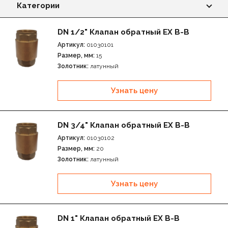
Категории
Фильтры EX В-В
DN 1/2" Клапан обратный EX В-В
Артикул:
01030101
Клапан обратный EX В-В
Размер, мм:
15
Золотник:
латунный
Редуктор давления EX
Узнать цену
Воздухоотводчик автоматический EX
DN 3/4" Клапан обратный EX В-В
Артикул:
01030102
Размер, мм:
20
Золотник:
латунный
Узнать цену
DN 1" Клапан обратный EX В-В