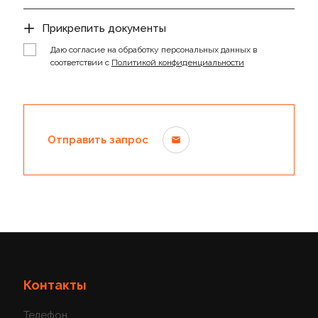
Пресс-фит. нерж.сталь, муфта двойн.ВПр-ВПр
Прикрепить документы
Пресс-фит. нерж.сталь, ниппель перех.ВПр-НР
Даю согласие на обработку персональных данных в
соответствии с
Политикой конфиденциальности
Пресс-фит. нерж.сталь, муфта перех.ВПр-ВР
Отправить запрос
Контакты
Телефон