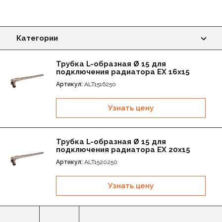
Категории
Монтажная гильза латунь EX
Трубка L-образная Ø 15 для
подключения радиатора EX 16х15
Муфта равнопроходная латунь EX
Артикул:
ALT1516250
Муфта редукционная латунь EX
Узнать цену
Угольник равнопроходной 90° латунь EX
Трубка L-образная Ø 15 для
Тройник равнопроходной латунь EX
подключения радиатора EX 20х15
Артикул:
ALT1520250
Тройник редукционный латунь EX
Узнать цену
Тройник комбинированный НР латунь EX
Муфта комбинированная НР латунь EX