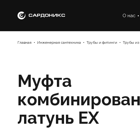
О нас
Главная
Инженерная сантехника
Трубы и фитинги
Трубы из
Муфта
комбинирован
латунь EX