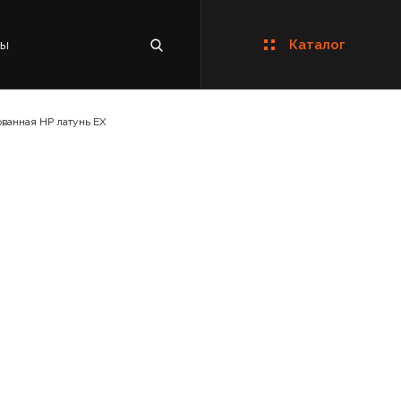
ты
Каталог
ванная НР латунь EX