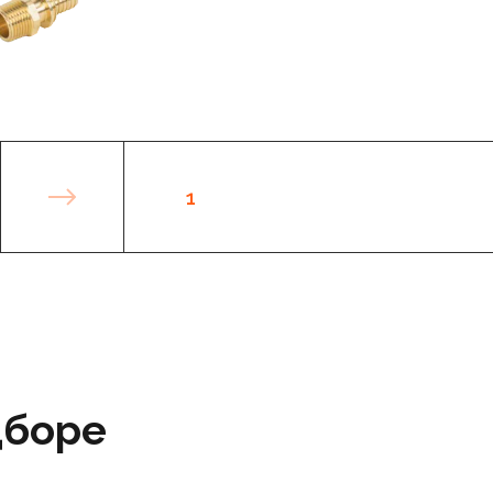
1
дборе