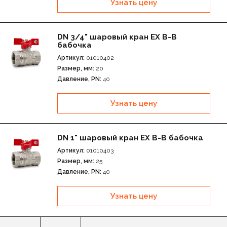
Узнать цену
Латунные шаровые краны EX В-Н (амереканка)
бабочка
DN 3/4" шаровый кран EX В-В
бабочка
Латунные шаровые краны EX с дренажем и
Артикул:
01010402
воздухоотводчиком В-В ручка
Размер, мм:
20
Давление, PN:
40
Латунные шаровые краны EX для подключения
манометров
Узнать цену
DN 1" шаровый кран EX В-В бабочка
Артикул:
01010403
Размер, мм:
25
Давление, PN:
40
Узнать цену