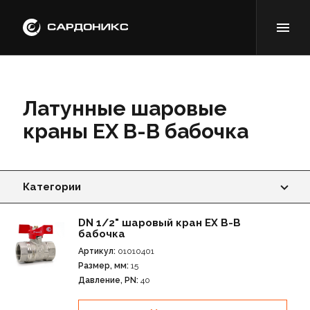
Латунные шаровые
краны EX В-В бабочка
Категории
Латунные шаровые краны EX В-В ручка
DN 1/2" шаровый кран EX В-В
бабочка
Латунные шаровые краны EX В-Н ручка
Артикул:
01010401
Размер, мм:
15
Латунные шаровые краны EX В-В бабочка
Давление, PN:
40
Латунные шаровые краны EX В-Н бабочка