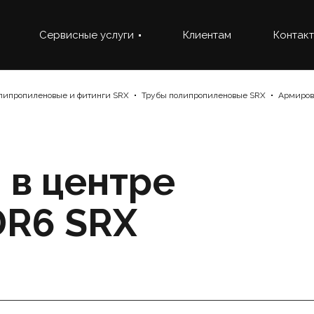
Сервисные услуги
Клиентам
Контак
липропиленовые и фитинги SRX
Трубы полипропиленовые SRX
Армиров
 в центре
R6 SRX