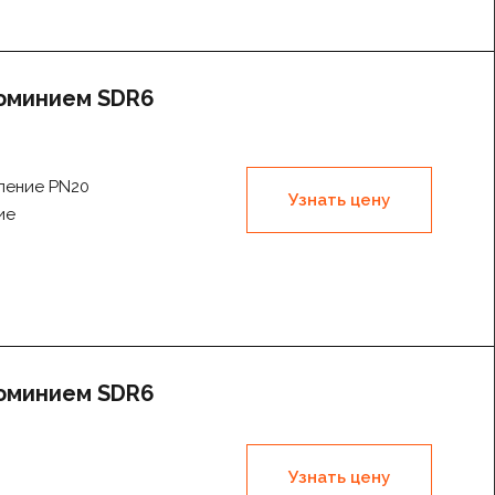
люминием SDR6
вление PN20
Узнать цену
ие
люминием SDR6
Узнать цену