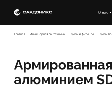
О нас
Главная
Инженерная сантехника
Трубы и фитинги
Трубы по
Армированная
алюминием SD