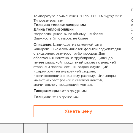
Температура применения, °С по ГОСТ EN 14707-2011
-
Типоразмеры, мм
О
Толщина теплоизоляции, мм
о
Длина теплоизоляции
Водопоглощение, %, по объему, не более
1
Влажность, % по массе, не более
0
Описание:
Цилиндры из каменной ваты
кашированные алюминиевой фольгой подходят для
стандартных размеров трубопроводов. Для
облегчения монтажа на трубопровод, цилиндр
имеет сплошной продольный разрез по внешней
стороне и поверхностный разрез, служащий
«шарниром» на внутренней стороне,
противостоящий внешнему разлому. Цилиндры
имеют нахлёст фольги с клейкой лентой,
значительно упрощающий монтаж.
Типоразмеры:
От 18 до 530 мм
Толщина:
От 20 до 160 мм
Узнать цену