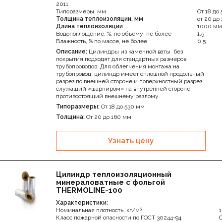
2011
ThermoLine
Типоразмеры, мм
От 18 до
Толщина теплоизоляции, мм
от 20 до
Длина теплоизоляции
1000 мм
Водопоглощение, %, по объему, не более
1,5
Влажность, % по массе, не более
0,5
Описание:
Цилиндры из каменной ваты без
покрытия подходят для стандартных размеров
трубопроводов. Для облегчения монтажа на
трубопровод, цилиндр имеет сплошной продольный
разрез по внешней стороне и поверхностный разрез,
служащий «шарниром» на внутренней стороне,
противостоящий внешнему разлому.
Типоразмеры:
От 18 до 530 мм
Толщина:
От 20 до 160 мм
Узнать цену
Цилиндр теплоизоляционный
минераловатные с фольгой
THERMOLINE-100
Характеристики:
3
Номинальная плотность, кг/м
Класс пожарной опасности по ГОСТ 30244-94