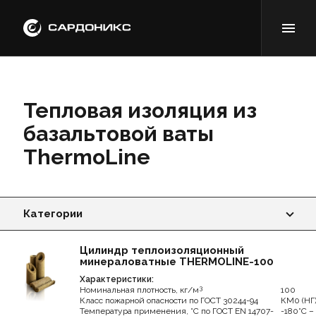
Тепловая изоляция из
базальтовой ваты
ThermoLine
Категории
Тепловая изоляция из вспененного полиэтилена
Цилиндр теплоизоляционный
минераловатные THERMOLINE-100
Тепловая изоляция из вспененного каучука
Характеристики:
3
Номинальная плотность, кг/м
100
Класс пожарной опасности по ГОСТ 30244-94
КМ0 (НГ
Тепловая изоляция из базальтовой ваты
Температура применения, °С по ГОСТ EN 14707-
-180°C –