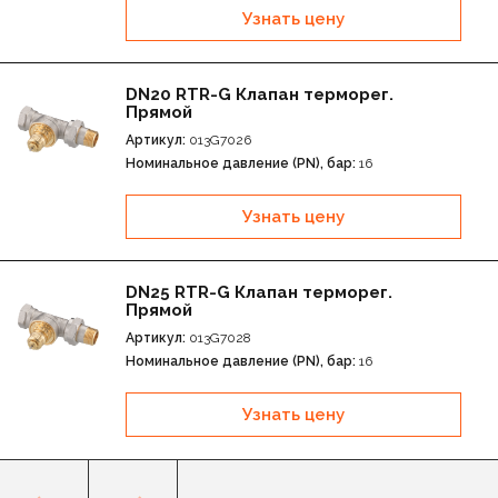
Динамический клапан RA-DV для двухтрубной
Узнать цену
системы отопления
DN20 RTR-G Клапан терморег.
Прямой
Артикул:
013G7026
Номинальное давление (PN), бар:
16
Узнать цену
DN25 RTR-G Клапан терморег.
Прямой
Артикул:
013G7028
Номинальное давление (PN), бар:
16
Узнать цену