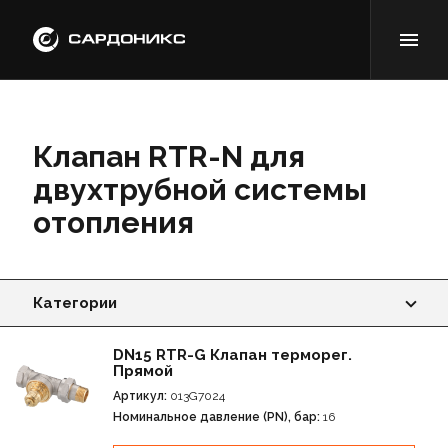
Клапан RTR-N для
двухтрубной системы
отопления
Категории
Клапан RTR-N для двухтрубной системы отопления
DN15 RTR-G Клапан терморег.
Прямой
Клапан RTR-G для однотрубной системы
Артикул:
013G7024
отопления
Номинальное давление (PN), бар:
16