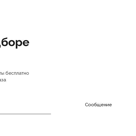
дборе
ты бесплатно
аза
Сообщение