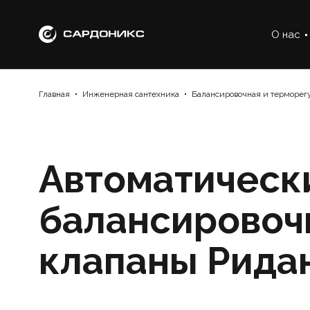
О нас
Главная
Инженерная сантехника
Балансировочная и терморе
Автоматическ
балансировоч
клапаны Рида